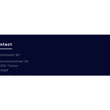
ntact
Fotomarkt BV
Leuvensestraat 34
3300 Tienen
België
info@fotomarkt.be
+32 16 780899
+32 16 780899
BE0811448451