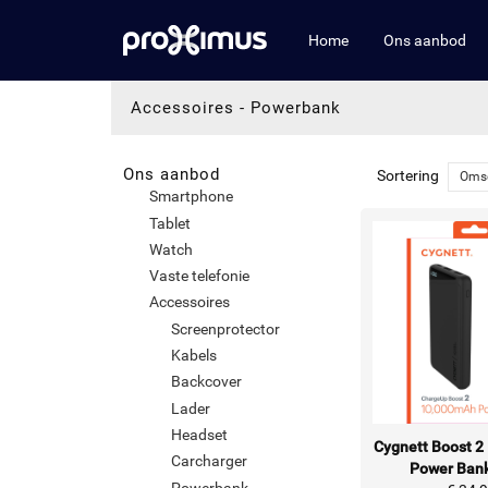
Home
Ons aanbod
Accessoires
-
Powerbank
Ons aanbod
Sortering
Omsc
Smartphone
Tablet
Watch
Vaste telefonie
Accessoires
Screenprotector
Kabels
Backcover
Lader
Headset
Cygnett Boost 2
Carcharger
Power Bank
Powerbank