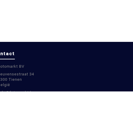
ntact
Fotomarkt BV
Leuvensestraat 34
3300 Tienen
België
info@fotomarkt.be
+32 16 780899
+32 16 780899
BE0811448451