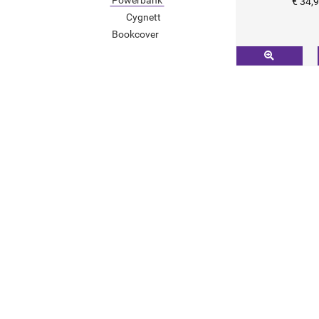
€ 34,
Cygnett
Bookcover