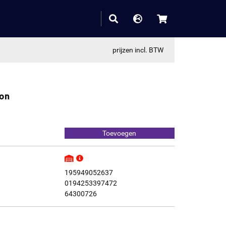
prijzen incl. BTW
ion
195949052637
0194253397472
64300726