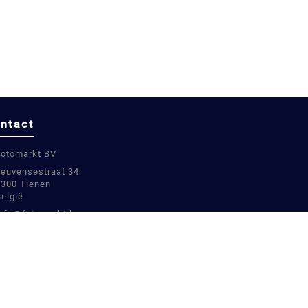
ntact
Fotomarkt BV
Leuvensestraat 34
3300 Tienen
België
info@fotomarkt.be
+32 16 780899
+32 16 780899
BE0811448451