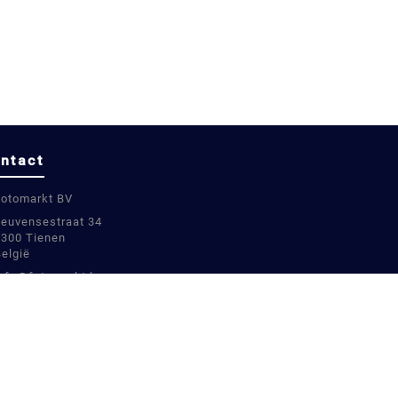
ntact
Fotomarkt BV
Leuvensestraat 34
3300 Tienen
België
info@fotomarkt.be
+32 16 780899
+32 16 780899
BE0811448451