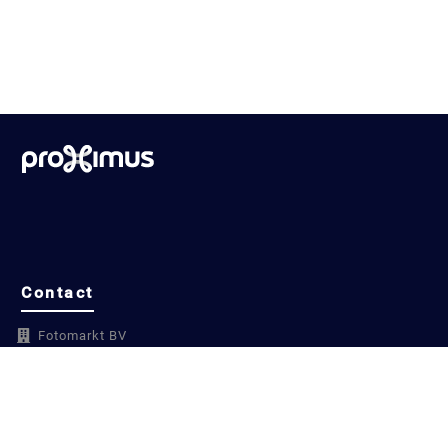
Contact
Fotomarkt BV
Leuvensestraat 34
3300 Tienen
België
info@fotomarkt.be