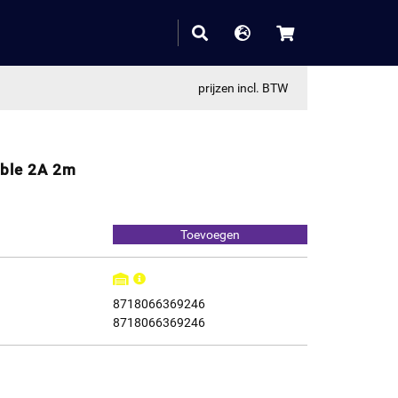
prijzen incl. BTW
able 2A 2m
8718066369246
8718066369246