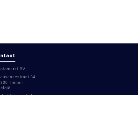
ntact
Fotomarkt BV
Leuvensestraat 34
3300 Tienen
België
info@fotomarkt.be
+32 16 780899
+32 16 780899
BE0811448451